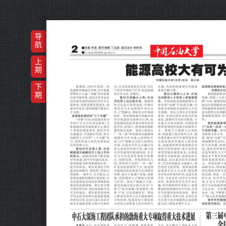
导
航
上
期
下
期