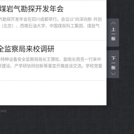
/煤岩气勘探开发年会
岩气勘探开发年会在四川成都举行。会议以“向深向新·共创
学（北京）、西南石油大学、中国煤炭科工集团、煤层气
全监察局来校调研
局特种设备安全监察局局长王贇松、副局长周亮一行来中
室建设、产学研协同创新等事宜开展座谈交流。学校党委
健身、“光影映初心砥砺绽风华”主题摄影作品征集、“花
6个“三八”国际妇女节。学校党委书记王同奇，党委副书
rved