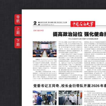
导
航
上
期
下
期