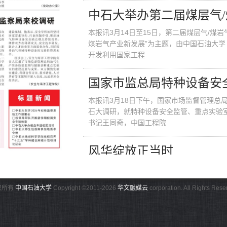
中石大举办第二届煤层气
本报讯3月14日至15日，第二届煤层气/煤
煤岩气产业新发展”为主题，由中国石油大
开发利用国家工程
国家市监总局特种设备安
本报讯3月18日下午，国家市场监督管理总
石大调研，就特种设备安全监管、重点实验
书记王同奇，中国工程院
风华绽放正当时
近日，中石大举办“悦动芳华，乐享健康”趣味
开有时书香成愿”阅读推广等活动，庆祝第11
权所有
中国石油大学
Copyright ©2011-2026
华文融媒云
corporation. All Rights Rese
记、工会主席
标 题 新 闻