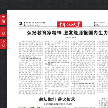
导
航
上
期
下
期