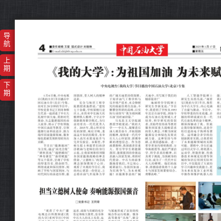
导
航
上
期
下
期