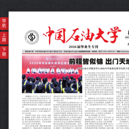
导
航
上
期
下
期