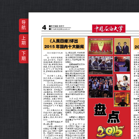
导
航
上
期
下
期