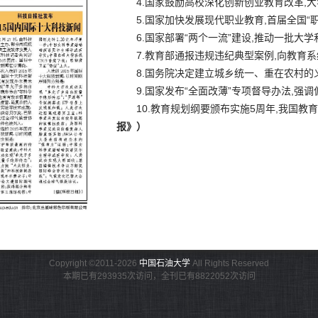
4.国家鼓励高校深化创新创业教育改革,大
5.国家加快发展现代职业教育,首届全国“职
6.国家部署“两个一流”建设,推动一批大学
7.教育部通报违规违纪典型案例,向教育系
8.国务院决定建立城乡统一、重在农村的
9.国家发布“全面改薄”专项督导办法,强
10.教育规划纲要颁布实施5周年,我国教
报》）
Copyright ©2011-2026
中国石油大学
All Rights Reserved
本期已有293935次访问，全刊已有8822052次访问