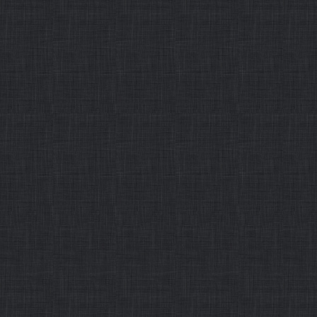
工程学院完成的“油气井工程创
作者： 发布时间：2015-12-31
・
给起跑者宝贵的初始动
摘要：编者按：青年教师是推
人民满意高等教育的重要力量
未来的核心竞争力，影响着学
国石油大学围绕建设石油石化
发展目标，
作者： 发布时间：2015-12-31
第03版