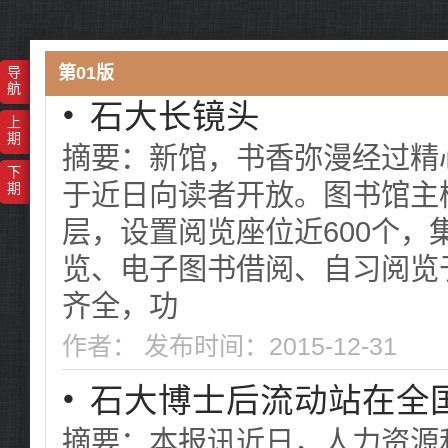
第01版
导
航
・
石大长镜头
上
期
摘要：新馆，书香弥漫经过精
下
于近日向读者开放。图书馆主
期
层，设置阅览座位近600个
览、电子图书借阅、自习阅览
齐全，功
作者： 发布时间：2015-12-31
・
石大博士后流动站在全
摘要：本报讯近日，人力资源