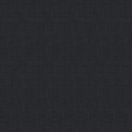
・
建设素质强业务精的思
摘要：建设一支政治素质强、
师队伍，是深入推进中国特色
进头脑，打造学生真心喜爱、
提和基础。中国石油大学近日
伍建设的八
作者： 发布时间：2015-12-31
・
石大第九届优秀教学成
摘要：本报讯中国石油大学日
选结果，31项成果分获一、
地球科学学院完成的“《储层