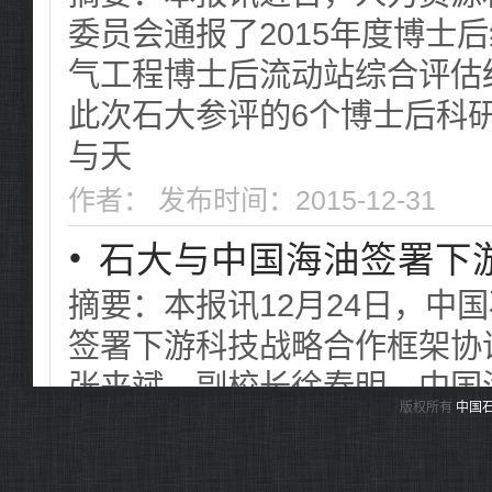
委员会通报了2015年度博士
气工程博士后流动站综合评估
此次石大参评的6个博士后科
与天
作者： 发布时间：2015-12-31
・
石大与中国海油签署下
摘要：本报讯12月24日，中
签署下游科技战略合作框架协
张来斌、副校长徐春明，中国
版权所有
中国
成员吕波，总经理助理兼研究
理孙福