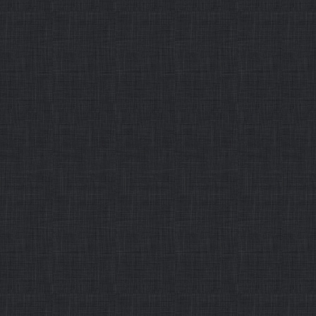
展，既有大国关系良性互动，
发展中国家关系进一步深化拓
一系列中国特色外交理念广获
合作倡议
作者： 发布时间：2015-12-31
・
《人民日报》评出201
摘要：2015年是不平凡的一
前行。有经济换挡的阵痛，更
的困惑，更有化危为机的蜕变
绘新蓝图的信心。而对每个人来
作者： 发布时间：2015-12-31