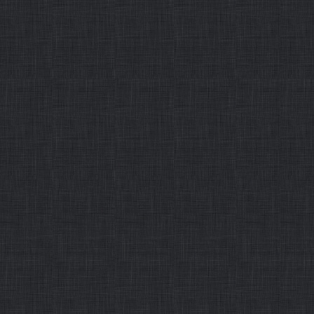
・
首届教学效果卓越奖获
摘要：教师这个职业是神圣的
生涯。姜福杰：我的教学生涯很
任教。2008年9月到2010
新疆大学参加援疆工作。返回
作者： 发布时间：2015-12-31
第04版
・
2015国内国际十大科技
摘要：12月27日，由科技日
流媒体负责人和资深科技记者共
科技新闻在京揭晓。此次入选的