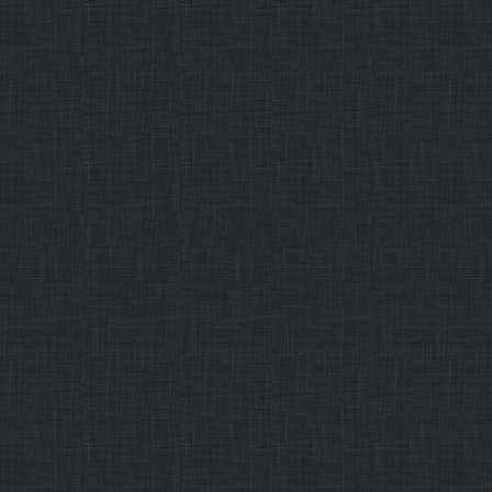
闻，既有发现外尔费米子、实
作者： 发布时间：2015-12-31
・
2015全国十大教育新闻
摘要：2015年是全面深化综
法治国的开局之年，是全面完
基本实现教育现代化的重要一
了一系列关于教育工作的重要
的
作者： 发布时间：2015-12-31
・
新华社评出2015年国
摘要：一、中国特色大国外交