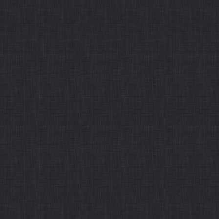
1720名，博士研究生毕业生1
率为91.73%，研究生就业率为9
作者： 发布时间：2015-12-31
第02版
・
法国地球物理总公司向
摘要：本报讯12月25日，法
石油大学捐赠价值600万美
学科师生使用。捐赠仪式在中
经理王伟一行，中国石油大学
作者： 发布时间：2015-12-31