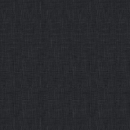
作者： 发布时间：2015-12-31
・
石大青年教师社会实践
摘要：本报讯日前，北京市委教
年北京高校青年教师优秀社会
位的通知》，石大9项青年教
大被评为北京高校青年教师社
资助
作者： 发布时间：2015-12-31
・
石大发布2015届毕业
摘要：中国石油大学（北京）20
季毕业生47名），其中本科毕