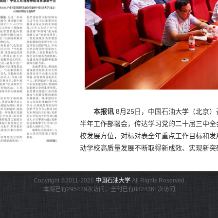
本报讯
8月25日，中国石油大学（北京）
半年工作部署会，传达学习党的二十届三中全
校发展方位，对标对表全年重点工作目标和发
动学校高质量发展不断取得新成效、实现新突
处级干部参加会议，克拉玛依校区干部视频参
会上，王同奇传达了党的二十届三中全会
Copyright ©2011-2026
中国石油大学
All Rights Reserved
十届三中全会是在以中国式现代化全面推进强
本期已有295429次访问，全刊已有8824361次访问
的会议，彰显了以习近平同志为核心的党中央
代新征程举什么旗、走什么路的再宣示，对以