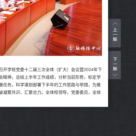
召开学校党委十二届三次全体（扩大）会议暨2024年下
会精神，总结上半年工作成绩，分析当前形势，标定学
展任务，科学谋划部署下半年的工作思路与举措，为推
破凝聚共识、汇聚合力。全体校领导，党委委员，全体
会。党委书记王同奇主持会议。
精神和教育部、北京市有关会议精神。他强调，党的二
国建设、民族复兴伟业的关键时期举行的一次十分重要
将改革进行到底的坚强决心和强烈使命担当，是对新时
中国式现代化全面推进强国建设、民族复兴伟业具有重