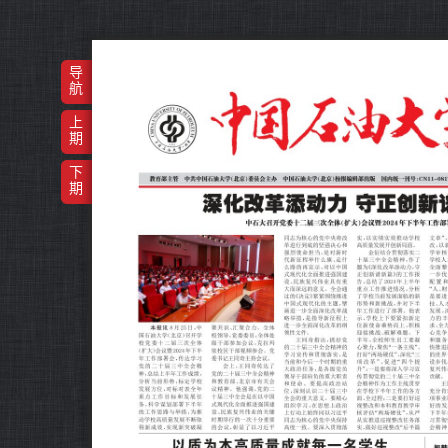
导
航
上
期
下
期