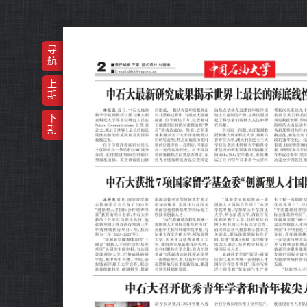
导
航
上
期
下
期