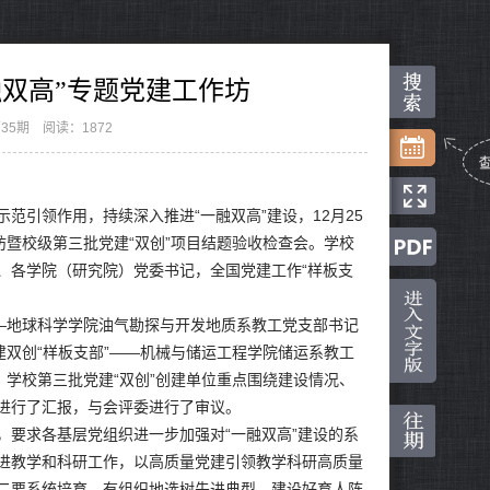
融双高”专题党建工作坊
35期
阅读：1872
示范引领作用，持续深入推进“一融双高”建设，12月25
坊暨校级第三批党建“双创”项目结题验收检查会。学校
、各学院（研究院）党委书记，全国党建工作“样板支
——地球科学学院油气勘探与开发地质系教工党支部书记
建双创“样板支部”——机械与储运工程学院储运系教工
。学校第三批党建“双创”创建单位重点围绕建设情况、
进行了汇报，与会评委进行了审议。
，要求各基层党组织进一步加强对“一融双高”建设的系
进教学和科研工作，以高质量党建引领教学科研高质量
二要系统培育，有组织地选树先进典型，建设好育人阵