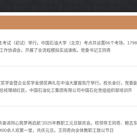
生招生考试（初试）举行。中国石油大学（北京）考点共设置66个考场，179
工作协调会，开展了全流程模拟实战演练。党委书记王同奇
国家奖学金暨企业奖学金颁奖典礼在中油大厦报告厅举行。校长金衍，党委
总经理胡红民，中国石油化工集团有限公司中国石化党组组织部培训开
共奋进同心筑梦再启航”2025年教职工元旦联欢会。校领导王同奇、鲍志
400余人欢聚一堂，共庆元旦。王同奇向全体教职工致以节日