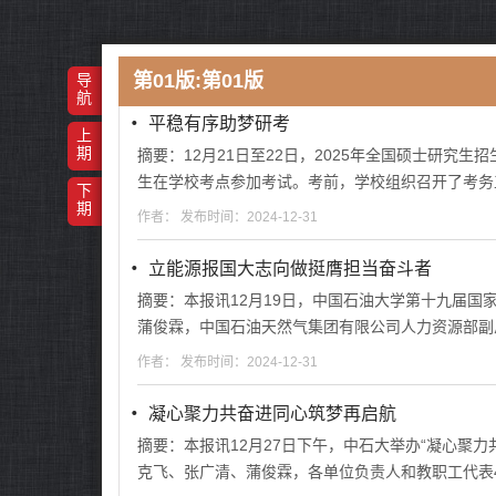
第01版:第01版
导
航
・
平稳有序助梦研考
上
期
摘要：12月21日至22日，2025年全国硕士研究
生在学校考点参加考试。考前，学校组织召开了考务
下
期
作者： 发布时间：2024-12-31
・
立能源报国大志向做挺膺担当奋斗者
摘要：本报讯12月19日，中国石油大学第十九届
蒲俊霖，中国石油天然气集团有限公司人力资源部副
作者： 发布时间：2024-12-31
・
凝心聚力共奋进同心筑梦再启航
摘要：本报讯12月27日下午，中石大举办“凝心聚力
克飞、张广清、蒲俊霖，各单位负责人和教职工代表