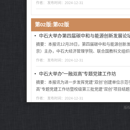
作者： 发布时间：2024-12-31
第02版:第02版
・
中石大举办第四届碳中和与能源创新发展论
摘要：本报讯12月28日，第四届碳中和与能源创新
京）主办，中石大经济管理学院、联合国教科文组织
作者： 发布时间：2024-12-31
・
中石大举办“一融双高”专题党建工作坊
摘要：本报讯为进一步发挥党建“双创”创建单位示范引
高”专题党建工作坊暨校级第三批党建“双创”项目结
作者： 发布时间：2024-12-31
版
・
中国海油党组成员、副总经理俞进一行来中
摘要：本报讯12月25日下午，中国海油党组成员
一行。教育部国际合作与交流司美大处处长赵磊到会