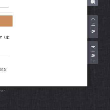
学（北
一融双
rved
了俞进