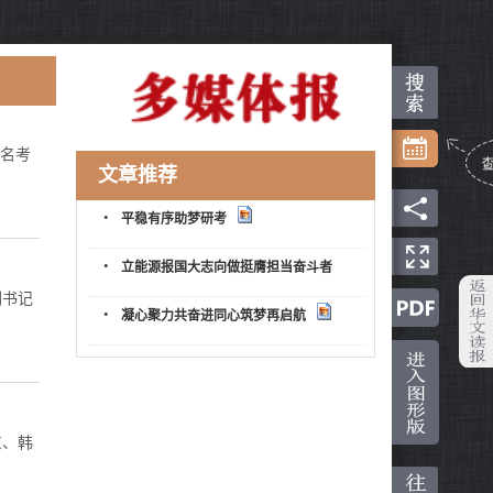
8名考
文章推荐
・
平稳有序助梦研考
・
立能源报国大志向做挺膺担当奋斗者
副书记
・
凝心聚力共奋进同心筑梦再启航
东、韩