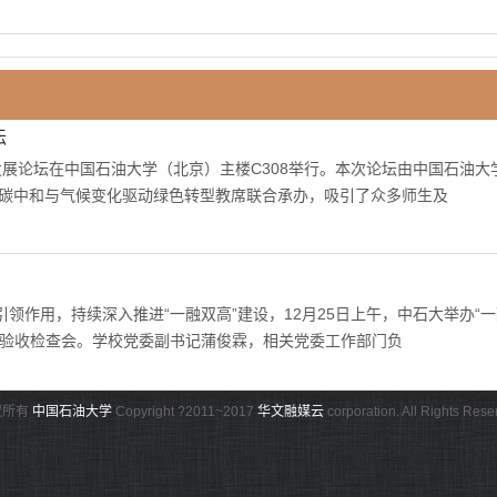
坛
发展论坛在中国石油大学（北京）主楼C308举行。本次论坛由中国石油大
碳中和与气候变化驱动绿色转型教席联合承办，吸引了众多师生及
领作用，持续深入推进“一融双高”建设，12月25日上午，中石大举办“
题验收检查会。学校党委副书记蒲俊霖，相关党委工作部门负
权所有
中国石油大学
Copyright ?2011~2017
华文融媒云
corporation. All Rights Rese
石大调研交流
、副总经理俞进一行来中石大调研，校长金衍，副校长刘植昌、张广清会见
指导，校企双方有关单位和部门负责同志参加座谈。校企双方分别介绍