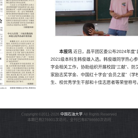
本报讯
近日，昌平团区委公布2024年度
2021级本科生韩俊雄入选。韩俊雄同学热心
字会相关工作，协助组织开展校园“三献”、
家励志奖学金、中国红十字会“会员之星”（学
生、校优秀学生干部和十佳志愿者等荣誉称号
Copyright ©2011-2026
中国石油大学
All Rights Reserved
本期已有276901次访问，全刊已有8798660次访问