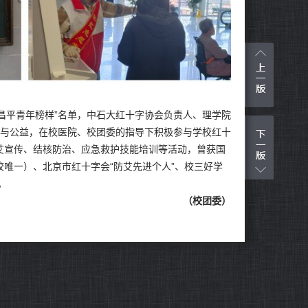
“昌平青年榜样”名单，中石大红十字协会负责人、理学院
参与公益，在校医院、校团委的指导下积极参与学校红十
防艾宣传、结核防治、应急救护技能培训等活动，曾获国
校唯一）、北京市红十字会“防艾先进个人”、校三好学
。
（校团委）