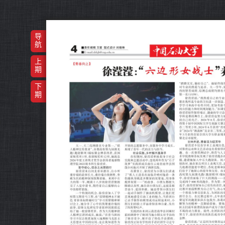
导
航
上
期
下
期