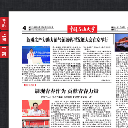
导
航
上
期
下
期